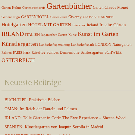
Gartenbücher
Garten Claude Monet
Garten-Kultur
Gartenbuchpreis
GARTENHOTEL
Giverny
Gartendesign
Gartenkunst
GROSSBRITANNIEN
Hotelgarten
HOTEL MIT GARTEN
Irische Gärten
Ireland
Interview
IRLAND
Kunst im Garten
ITALIEN
Japanischer Garten
Kunst
Künstlergarten
LONDON
Naturgarten
Landschaftsgestaltung
Landschaftspark
Park
Schloss Dennenlohe
Schlossgarten
SCHWEIZ
Palmen
PARIS
Reiseblog
ÖSTERREICH
Neueste Beiträge
BUCH-TIPP: Praktische Bücher
OMAN: Im Reich der Datteln und Palmen
IRLAND: Tolle Gärtner in Cork: The Ewe Experience – Sheena Wood
SPANIEN: Künstlergarten von Joaquín Sorolla in Madrid