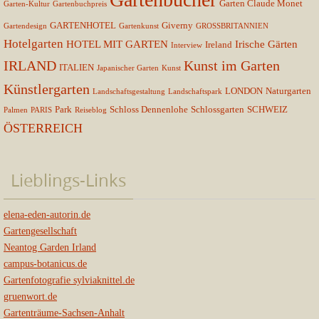
Garten Claude Monet
Garten-Kultur
Gartenbuchpreis
GARTENHOTEL
Giverny
Gartendesign
Gartenkunst
GROSSBRITANNIEN
Hotelgarten
HOTEL MIT GARTEN
Irische Gärten
Ireland
Interview
IRLAND
Kunst im Garten
ITALIEN
Japanischer Garten
Kunst
Künstlergarten
LONDON
Naturgarten
Landschaftsgestaltung
Landschaftspark
Park
Schloss Dennenlohe
Schlossgarten
SCHWEIZ
Palmen
PARIS
Reiseblog
ÖSTERREICH
Lieblings-Links
elena-eden-autorin.de
Gartengesellschaft
Neantog Garden Irland
campus-botanicus.de
Gartenfotografie sylviaknittel.de
gruenwort.de
Gartenträume-Sachsen-Anhalt