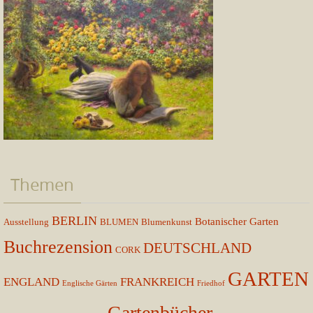
Themen
BERLIN
Botanischer Garten
Ausstellung
BLUMEN
Blumenkunst
Buchrezension
DEUTSCHLAND
CORK
GARTEN
ENGLAND
FRANKREICH
Englische Gärten
Friedhof
Gartenbücher