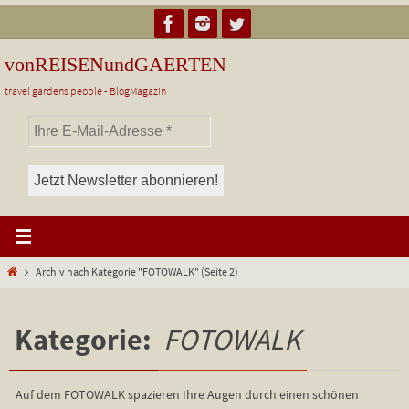
Zum
Inhalt
springen
vonREISENundGAERTEN
travel gardens people - BlogMagazin
Start
Archiv nach Kategorie "FOTOWALK"
(Seite 2)
Kategorie:
FOTOWALK
Auf dem FOTOWALK spazieren Ihre Augen durch einen schönen